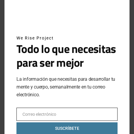
SHARE
TWEET
PIN IT
We Rise Project
Todo lo que necesitas
para ser mejor
VIEW COMMENTS (0)
La información que necesitas para desarrollar tu
mente y cuerpo, semanalmente en tu correo
electrónico.
PREVIOUS ARTICLE
EL SIMULADOR DEL GEMINI DE LA
Correo electrónico
Email
NASA PUEDE SER TUYO
SUSCRÍBETE