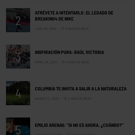
ATRÉVETE A INTENTARLO: EL LEGADO DE
BREAKING4 DE NIKE
JUNE 29, 2025
9 MINUTE READ
INSPIRACIÓN PURA: RAÚL VICTORIA
APRIL 29, 2025
5 MINUTE READ
COLUMBIA TE INVITA A SALIR A LA NATURALEZA
MARCH 12, 2025
2 MINUTE READ
EMILIO ARENAS: “SI NO ES AHORA, ¿CUÁNDO?”
JANUARY 17, 2025
7 MINUTE READ