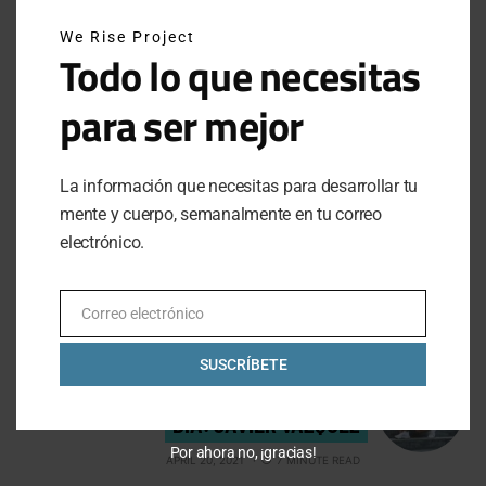
We Rise Project
Todo lo que necesitas
VIEW COMMENTS (0)
para ser mejor
PREVIOUS ARTICLE
La información que necesitas para desarrollar tu
SEGWAY APEX 2023, SALIDA DE UNA
mente y cuerpo, semanalmente en tu correo
electrónico.
PELÍCULA FUTURISTA
APRIL 13, 2021
1 MINUTE READ
Correo electrónico
Email
NEXT ARTICLE
SUSCRÍBETE
TRABAJANDO PARA SER MEJOR CADA
DÍA: JAVIER VÁZQUEZ
Por ahora no, ¡gracias!
APRIL 20, 2021
7 MINUTE READ