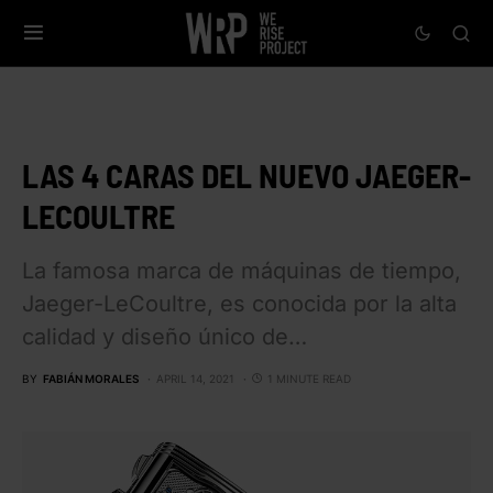
LAS 4 CARAS DEL NUEVO JAEGER-
LECOULTRE
La famosa marca de máquinas de tiempo,
Jaeger-LeCoultre, es conocida por la alta
calidad y diseño único de…
BY
FABIÁN MORALES
APRIL 14, 2021
1 MINUTE READ