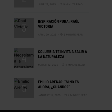
JUNE 29, 2025
9 MINUTE READ
INSPIRACIÓN PURA: RAÚL
VICTORIA
APRIL 29, 2025
5 MINUTE READ
COLUMBIA TE INVITA A SALIR A
LA NATURALEZA
MARCH 12, 2025
2 MINUTE READ
EMILIO ARENAS: “SI NO ES
AHORA, ¿CUÁNDO?”
JANUARY 17, 2025
7 MINUTE READ