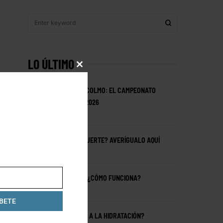
LO ÚLTIMO
CLOSE
THIS
MODULE
MEXICANOS EN ESTOCOLMO: EL CAMPEONATO
MUNDIAL DE HYROX 2026
JUNE 17, 2026
¿ERES REALMENTE FUERTE? AVERÍGUALO AQUÍ
OCTOBER 6, 2025
CREATINA: ¿QUÉ ES? ¿CÓMO FUNCIONA?
AUGUST 26, 2025
BETE
¿LA CERVEZA AYUDA A LA HIDRATACIÓN?