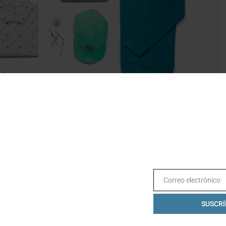
Correo electrónico
Email
 compuesta por playeras, suéteres, shorts, pantalones,
aquetas, lo que significa que puedes vestirte de pies a
SUSCRÍ
 de colores es también sensacional ya que le da un
menta, rosa pálido y azul marino.