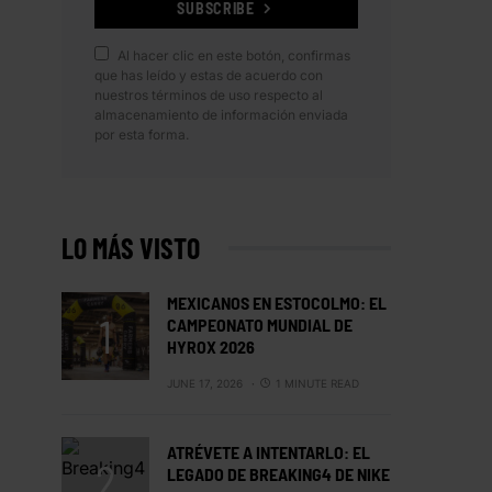
SUBSCRIBE
Al hacer clic en este botón, confirmas
que has leído y estas de acuerdo con
nuestros términos de uso respecto al
almacenamiento de información enviada
por esta forma.
LO MÁS VISTO
MEXICANOS EN ESTOCOLMO: EL
CAMPEONATO MUNDIAL DE
HYROX 2026
JUNE 17, 2026
1 MINUTE READ
ATRÉVETE A INTENTARLO: EL
LEGADO DE BREAKING4 DE NIKE