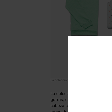
La colección completa de Arnold Palmer
La colección Arnold Palmer está
gorras, calcetines, calzado y ch
cabeza como el ícono. La paleta
toque de nostalgia único: Verde 