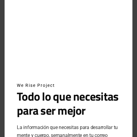
VIEW COMMENTS (0)
PREVIOUS ARTICLE
HAUTE ROUTE: EL EVENTO DE
CICLISMO AMATEUR MÁS ICÓNICO
We Rise Project
Todo lo que necesitas
OCTOBER 14, 2020
3 MINUTE READ
para ser mejor
NEXT ARTICLE
EDDIE BAUER CENTENNIAL EDITION
La información que necesitas para desarrollar tu
PARA CELEBRAR
mente y cuerpo, semanalmente en tu correo