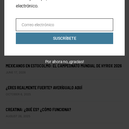
electrónico.
OCTOBER 16, 2020
2 MINUTE READ
Correo electrónico
Email
SUSCRÍBETE
LO ÚLTIMO
Por ahora no, ¡gracias!
MEXICANOS EN ESTOCOLMO: EL CAMPEONATO MUNDIAL DE HYROX 2026
JUNE 17, 2026
¿ERES REALMENTE FUERTE? AVERÍGUALO AQUÍ
OCTOBER 6, 2025
CREATINA: ¿QUÉ ES? ¿CÓMO FUNCIONA?
AUGUST 26, 2025