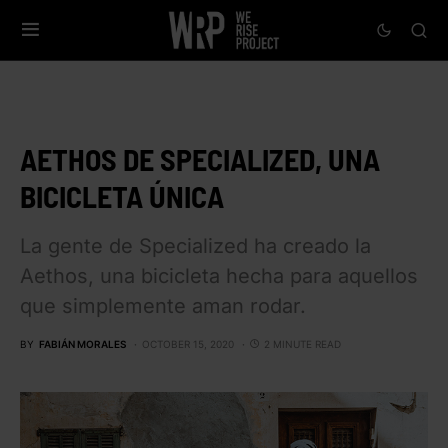
AETHOS DE SPECIALIZED, UNA
BICICLETA ÚNICA
La gente de Specialized ha creado la
Aethos, una bicicleta hecha para aquellos
que simplemente aman rodar.
BY
FABIÁN MORALES
OCTOBER 15, 2020
2 MINUTE READ