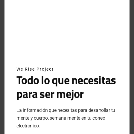
JUNE 29, 2025
INSTAGRAM
NEWSLETTER
We Rise Project
SUSCRÍBETE A NUESTRO NEWSLETTER
Todo lo que necesitas
para ser mejor
SUBSCRIBE
La información que necesitas para desarrollar tu
Al hacer clic en este botón, confirmas que has leído y
mente y cuerpo, semanalmente en tu correo
estas de acuerdo con nuestros términos de uso respecto al
almacenamiento de información enviada por esta forma.
electrónico.