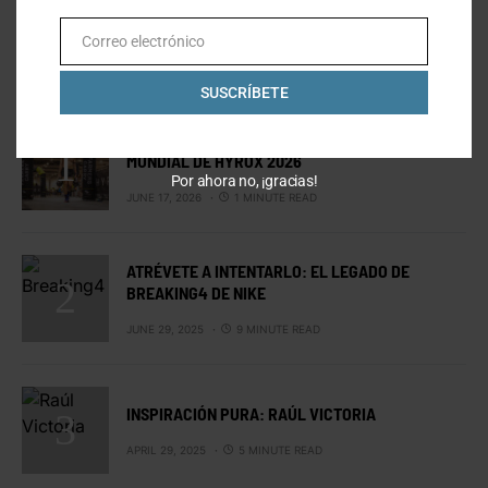
Correo electrónico
Email
LO MÁS VISTO
SUSCRÍBETE
MEXICANOS EN ESTOCOLMO: EL CAMPEONATO
MUNDIAL DE HYROX 2026
Por ahora no, ¡gracias!
JUNE 17, 2026
1 MINUTE READ
ATRÉVETE A INTENTARLO: EL LEGADO DE
BREAKING4 DE NIKE
JUNE 29, 2025
9 MINUTE READ
INSPIRACIÓN PURA: RAÚL VICTORIA
APRIL 29, 2025
5 MINUTE READ