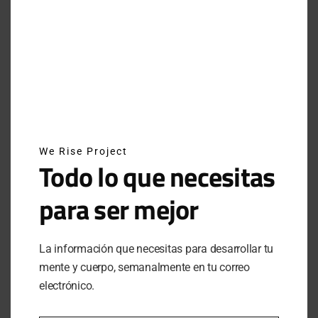
INSTAGRAM
NEWSLETTER
SUSCRÍBETE A NUESTRO NEWSLETTER
We Rise Project
Todo lo que necesitas
para ser mejor
SUBSCRIBE
Al hacer clic en este botón, confirmas que has leído y
La información que necesitas para desarrollar tu
estas de acuerdo con nuestros términos de uso respecto al
mente y cuerpo, semanalmente en tu correo
almacenamiento de información enviada por esta forma.
electrónico.