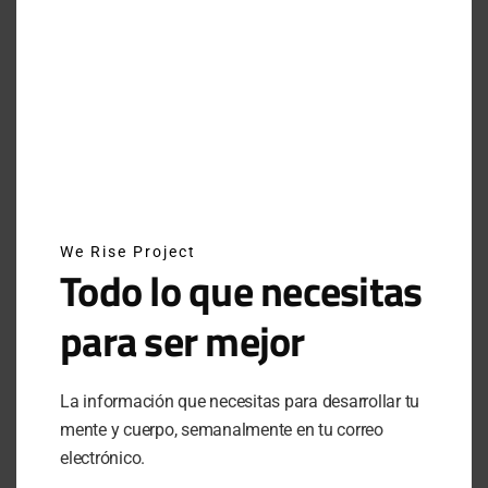
JUNE 29, 2025
INSTAGRAM
NEWSLETTER
We Rise Project
SUSCRÍBETE A NUESTRO NEWSLETTER
Todo lo que necesitas
para ser mejor
SUBSCRIBE
La información que necesitas para desarrollar tu
Al hacer clic en este botón, confirmas que has leído y
mente y cuerpo, semanalmente en tu correo
estas de acuerdo con nuestros términos de uso respecto al
electrónico.
almacenamiento de información enviada por esta forma.