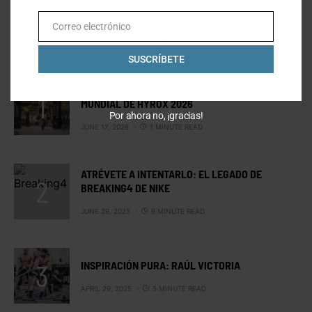
Correo electrónico
Email
LO MÁS VISTO
SUSCRÍBETE
MEXICANOS EN ESTOCOLMO: EL CAMPEONATO
MUNDIAL DE HYROX 2026
Por ahora no, ¡gracias!
JUNE 17, 2026
1 MINUTE READ
ATRÉVETE A INTENTARLO: EL LEGADO DE
BREAKING4 DE NIKE
JUNE 29, 2025
9 MINUTE READ
INSPIRACIÓN PURA: RAÚL VICTORIA
APRIL 29, 2025
5 MINUTE READ