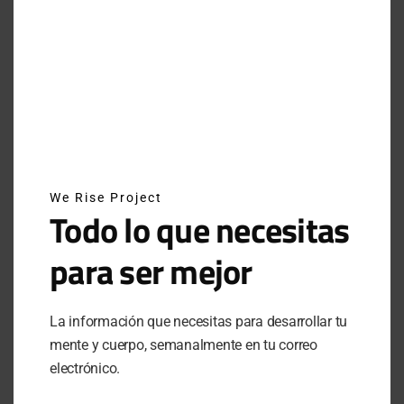
INSTAGRAM
NEWSLETTER
SUSCRÍBETE A NUESTRO NEWSLETTER
We Rise Project
Todo lo que necesitas
para ser mejor
SUBSCRIBE
La información que necesitas para desarrollar tu
Al hacer clic en este botón, confirmas que has leído y
estas de acuerdo con nuestros términos de uso respecto al
mente y cuerpo, semanalmente en tu correo
almacenamiento de información enviada por esta forma.
electrónico.