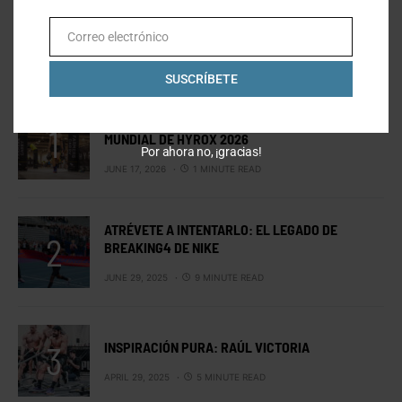
Correo electrónico
Email
LO MÁS VISTO
SUSCRÍBETE
MEXICANOS EN ESTOCOLMO: EL CAMPEONATO
MUNDIAL DE HYROX 2026
Por ahora no, ¡gracias!
JUNE 17, 2026
1 MINUTE READ
ATRÉVETE A INTENTARLO: EL LEGADO DE
BREAKING4 DE NIKE
JUNE 29, 2025
9 MINUTE READ
INSPIRACIÓN PURA: RAÚL VICTORIA
APRIL 29, 2025
5 MINUTE READ