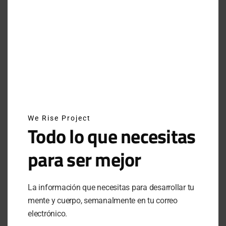
JUNE 29, 2025
INSTAGRAM
NEWSLETTER
We Rise Project
SUSCRÍBETE A NUESTRO NEWSLETTER
Todo lo que necesitas
para ser mejor
SUBSCRIBE
La información que necesitas para desarrollar tu
Al hacer clic en este botón, confirmas que has leído y
mente y cuerpo, semanalmente en tu correo
estas de acuerdo con nuestros términos de uso respecto al
electrónico.
almacenamiento de información enviada por esta forma.