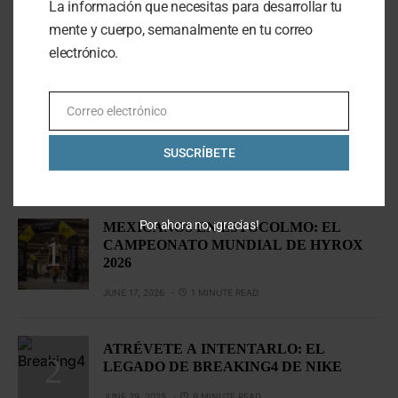
La información que necesitas para desarrollar tu
SUBSCRIBE
mente y cuerpo, semanalmente en tu correo
electrónico.
Al hacer clic en este botón, confirmas que has leído y
estas de acuerdo con nuestros términos de uso respecto al
almacenamiento de información enviada por esta forma.
Correo electrónico
Email
SUSCRÍBETE
LO MÁS VISTO
Por ahora no, ¡gracias!
MEXICANOS EN ESTOCOLMO: EL
CAMPEONATO MUNDIAL DE HYROX
2026
JUNE 17, 2026
1 MINUTE READ
ATRÉVETE A INTENTARLO: EL
LEGADO DE BREAKING4 DE NIKE
JUNE 29, 2025
9 MINUTE READ