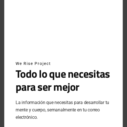
INSTAGRAM
NEWSLETTER
We Rise Project
SUSCRÍBETE A NUESTRO NEWSLETTER
Todo lo que necesitas
para ser mejor
SUBSCRIBE
La información que necesitas para desarrollar tu
Al hacer clic en este botón, confirmas que has leído y
mente y cuerpo, semanalmente en tu correo
estas de acuerdo con nuestros términos de uso respecto al
almacenamiento de información enviada por esta forma.
electrónico.