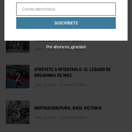
Correo electrónico
Email
LO MÁS VISTO
SUSCRÍBETE
MEXICANOS EN ESTOCOLMO: EL CAMPEONATO
MUNDIAL DE HYROX 2026
Por ahora no, ¡gracias!
JUNE 17, 2026
1 MINUTE READ
ATRÉVETE A INTENTARLO: EL LEGADO DE
BREAKING4 DE NIKE
JUNE 29, 2025
9 MINUTE READ
INSPIRACIÓN PURA: RAÚL VICTORIA
APRIL 29, 2025
5 MINUTE READ