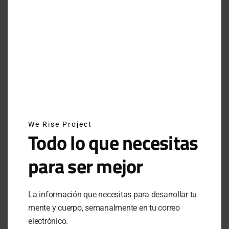
ATRÉVETE A INTENTARLO: EL LEGADO DE BREAKING4 DE NIKE
JUNE 29, 2025
INSTAGRAM
NEWSLETTER
We Rise Project
Todo lo que necesitas
SUSCRÍBETE A NUESTRO NEWSLETTER
para ser mejor
SUBSCRIBE
La información que necesitas para desarrollar tu
mente y cuerpo, semanalmente en tu correo
Al hacer clic en este botón, confirmas que has leído y
estas de acuerdo con nuestros términos de uso respecto al
electrónico.
almacenamiento de información enviada por esta forma.