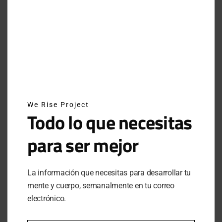
INSTAGRAM
NEWSLETTER
SUSCRÍBETE A NUESTRO NEWSLETTER
We Rise Project
Todo lo que necesitas
para ser mejor
SUBSCRIBE
Al hacer clic en este botón, confirmas que has leído y
La información que necesitas para desarrollar tu
estas de acuerdo con nuestros términos de uso respecto al
mente y cuerpo, semanalmente en tu correo
almacenamiento de información enviada por esta forma.
electrónico.