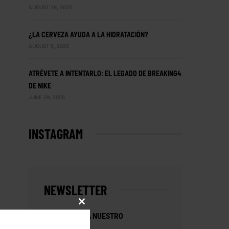
AUGUST 26, 2025
¿LA CERVEZA AYUDA A LA HIDRATACIÓN?
AUGUST 5, 2025
ATRÉVETE A INTENTARLO: EL LEGADO DE BREAKING4
DE NIKE
JUNE 29, 2025
INSTAGRAM
NEWSLETTER
CLOSE
SUSCRÍBETE A NUESTRO
THIS
MODULE
NEWSLETTER