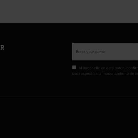
ER
Al hacer clic en este botón, conf
uso respecto al almacenamiento de in