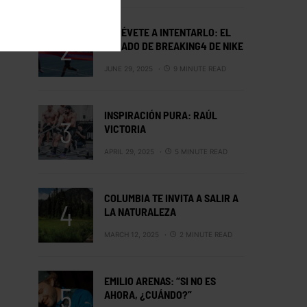
ATRÉVETE A INTENTARLO: EL
LEGADO DE BREAKING4 DE NIKE
JUNE 29, 2025
9 MINUTE READ
INSPIRACIÓN PURA: RAÚL
VICTORIA
APRIL 29, 2025
5 MINUTE READ
COLUMBIA TE INVITA A SALIR A
LA NATURALEZA
MARCH 12, 2025
2 MINUTE READ
EMILIO ARENAS: “SI NO ES
AHORA, ¿CUÁNDO?”