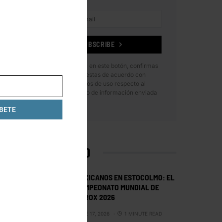
SUBSCRIBE
Al hacer clic en este botón, confirmas
que has leído y estas de acuerdo con
nuestros términos de uso respecto al
almacenamiento de información enviada
por esta forma.
BETE
LO MÁS VISTO
MEXICANOS EN ESTOCOLMO: EL
CAMPEONATO MUNDIAL DE
HYROX 2026
JUNE 17, 2026
1 MINUTE READ