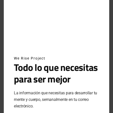
JUNE 29, 2025
INSTAGRAM
NEWSLETTER
We Rise Project
SUSCRÍBETE A NUESTRO NEWSLETTER
Todo lo que necesitas
para ser mejor
SUBSCRIBE
La información que necesitas para desarrollar tu
Al hacer clic en este botón, confirmas que has leído y
mente y cuerpo, semanalmente en tu correo
estas de acuerdo con nuestros términos de uso respecto al
electrónico.
almacenamiento de información enviada por esta forma.