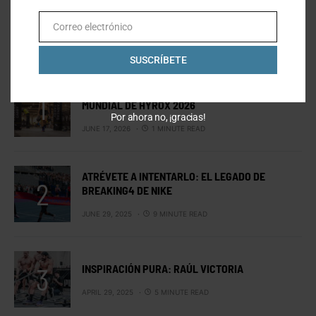
Correo electrónico
Email
LO MÁS VISTO
SUSCRÍBETE
MEXICANOS EN ESTOCOLMO: EL CAMPEONATO
MUNDIAL DE HYROX 2026
Por ahora no, ¡gracias!
JUNE 17, 2026
1 MINUTE READ
ATRÉVETE A INTENTARLO: EL LEGADO DE
BREAKING4 DE NIKE
JUNE 29, 2025
9 MINUTE READ
INSPIRACIÓN PURA: RAÚL VICTORIA
APRIL 29, 2025
5 MINUTE READ