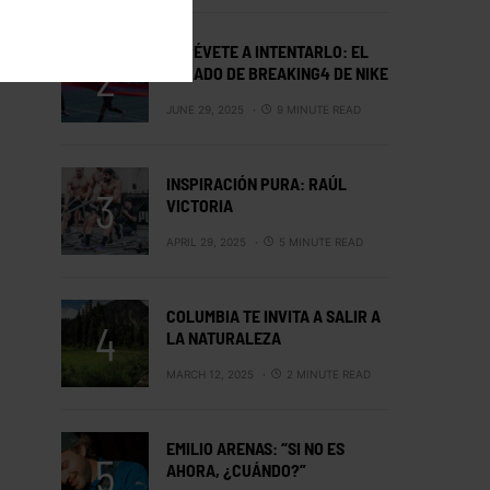
ATRÉVETE A INTENTARLO: EL
LEGADO DE BREAKING4 DE NIKE
JUNE 29, 2025
9 MINUTE READ
INSPIRACIÓN PURA: RAÚL
VICTORIA
APRIL 29, 2025
5 MINUTE READ
COLUMBIA TE INVITA A SALIR A
LA NATURALEZA
MARCH 12, 2025
2 MINUTE READ
EMILIO ARENAS: “SI NO ES
AHORA, ¿CUÁNDO?”