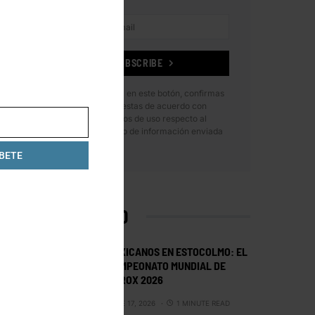
SUBSCRIBE
Al hacer clic en este botón, confirmas
que has leído y estas de acuerdo con
nuestros términos de uso respecto al
almacenamiento de información enviada
por esta forma.
BETE
LO MÁS VISTO
MEXICANOS EN ESTOCOLMO: EL
CAMPEONATO MUNDIAL DE
HYROX 2026
JUNE 17, 2026
1 MINUTE READ