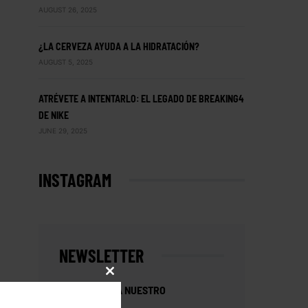
AUGUST 26, 2025
¿LA CERVEZA AYUDA A LA HIDRATACIÓN?
AUGUST 5, 2025
ATRÉVETE A INTENTARLO: EL LEGADO DE BREAKING4
DE NIKE
JUNE 29, 2025
INSTAGRAM
NEWSLETTER
CLOSE
SUSCRÍBETE A NUESTRO
THIS
MODULE
NEWSLETTER