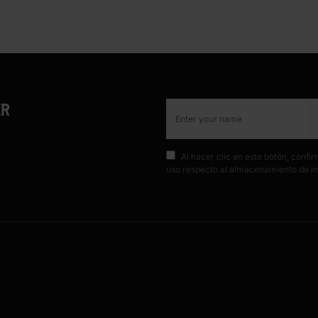
ER
Al hacer clic en este botón, conf
uso respecto al almacenamiento de in