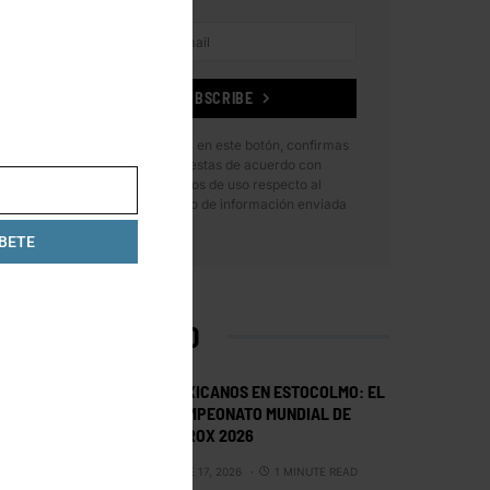
SUBSCRIBE
Al hacer clic en este botón, confirmas
que has leído y estas de acuerdo con
nuestros términos de uso respecto al
almacenamiento de información enviada
por esta forma.
BETE
LO MÁS VISTO
MEXICANOS EN ESTOCOLMO: EL
CAMPEONATO MUNDIAL DE
HYROX 2026
JUNE 17, 2026
1 MINUTE READ