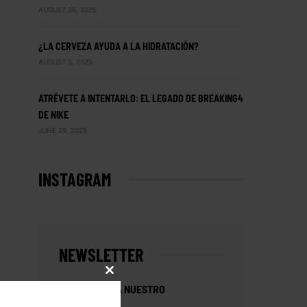
AUGUST 26, 2025
¿LA CERVEZA AYUDA A LA HIDRATACIÓN?
AUGUST 5, 2025
ATRÉVETE A INTENTARLO: EL LEGADO DE BREAKING4
DE NIKE
JUNE 29, 2025
INSTAGRAM
NEWSLETTER
CLOSE
SUSCRÍBETE A NUESTRO
THIS
MODULE
NEWSLETTER