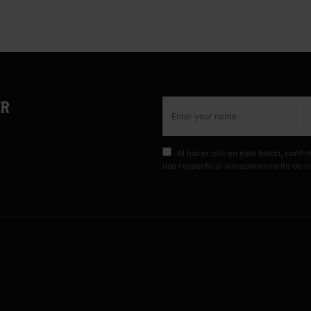
ER
Al hacer clic en este botón, conf
uso respecto al almacenamiento de in