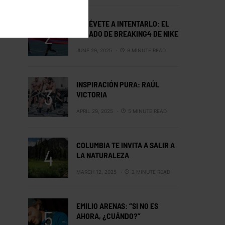
ATRÉVETE A INTENTARLO: EL
LEGADO DE BREAKING4 DE NIKE
JUNE 29, 2025
9 MINUTE READ
INSPIRACIÓN PURA: RAÚL
VICTORIA
APRIL 29, 2025
5 MINUTE READ
COLUMBIA TE INVITA A SALIR A
LA NATURALEZA
MARCH 12, 2025
2 MINUTE READ
EMILIO ARENAS: “SI NO ES
AHORA, ¿CUÁNDO?”