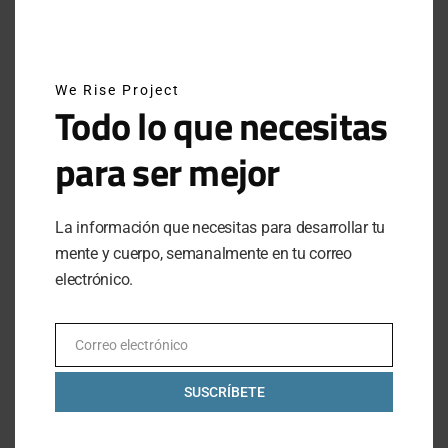
SUBSCRIBE
We Rise Project
Al hacer clic en este botón, confirmas que has leído y
Todo lo que necesitas
estas de acuerdo con nuestros términos de uso respecto al
almacenamiento de información enviada por esta forma.
para ser mejor
La información que necesitas para desarrollar tu
LO MÁS VISTO
mente y cuerpo, semanalmente en tu correo
electrónico.
MEXICANOS EN ESTOCOLMO: EL CAMPEONATO
MUNDIAL DE HYROX 2026
Correo electrónico
JUNE 17, 2026
1 MINUTE READ
Email
SUSCRÍBETE
ATRÉVETE A INTENTARLO: EL LEGADO DE
BREAKING4 DE NIKE