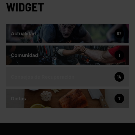
WIDGET
Actualidad
62
Comunidad
1
Consejos de Recuperación
14
Dietas
7